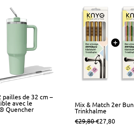
2 pailles de 32 cm –
ble avec le
Mix & Match 2er Bund
y® Quencher
Trinkhalme
P
P
€29,80
€27,80
r
r
i
i