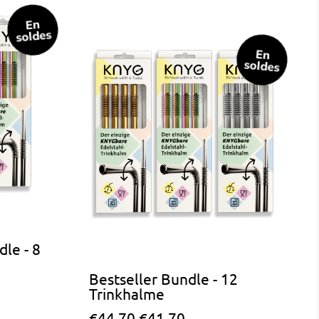
En
soldes
En
soldes
le - 8
Bestseller Bundle - 12
Trinkhalme
P
P
€44,70
€41,70