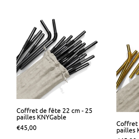
r
x
m
n
a
o
l
r
m
a
l
Coffret de fête 22 cm - 25
pailles KNYGable
Coffret
P
€45,00
pailles
r