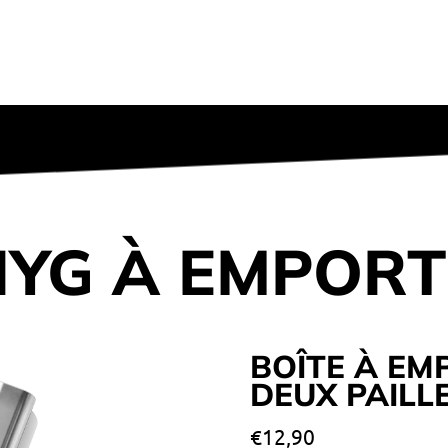
YG À EMPOR
BOÎTE À EM
DEUX PAILLE
Prix normal
€12,90