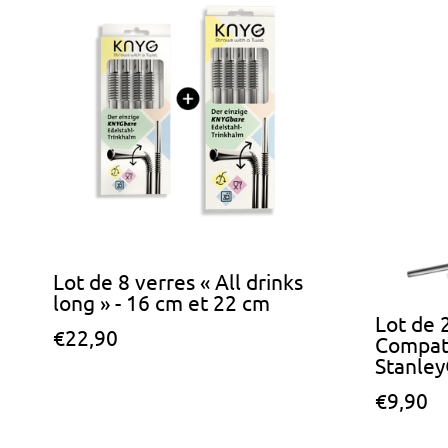
Lot de 8 verres « All drinks
long » - 16 cm et 22 cm
Lot de 
P
€22,90
Compati
r
Stanle
i
x
P
€9,90
n
r
o
i