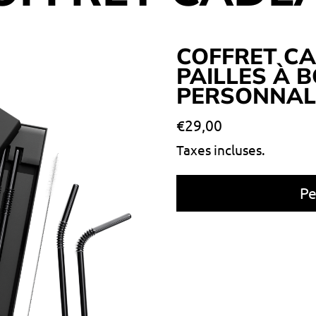
COFFRET C
PAILLES À 
PERSONNALI
Prix normal
€29,00
Taxes incluses.
Pe