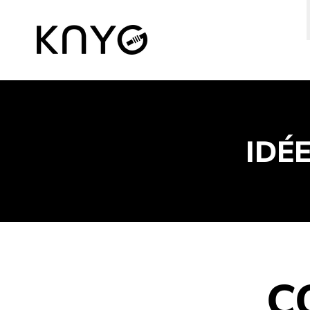
IDÉ
C