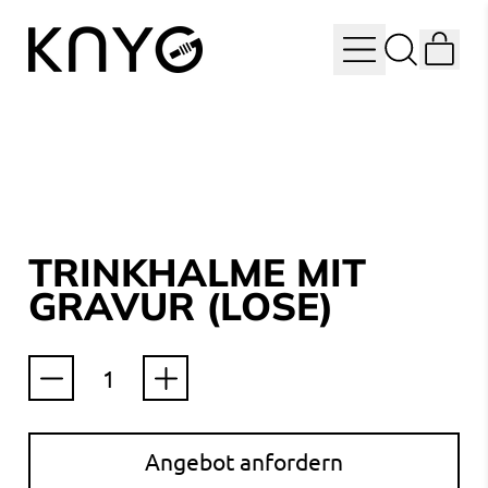
IT
MENU
SEARCH
CAR
OUR
SITE
TRINKHALME MIT
GRAVUR (LOSE)
Quantity
Angebot anfordern